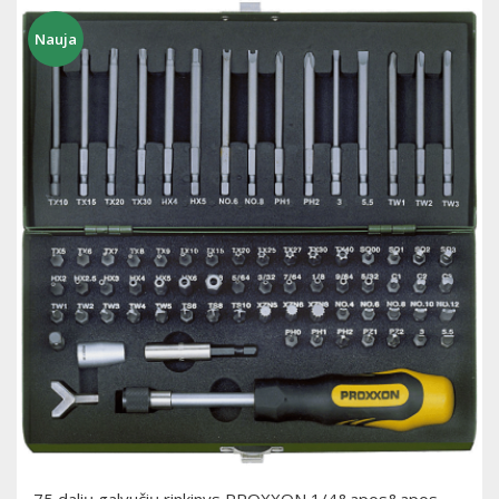
Nauja
75 dalių galvučių rinkinys PROXXON 1/4&apos&apos