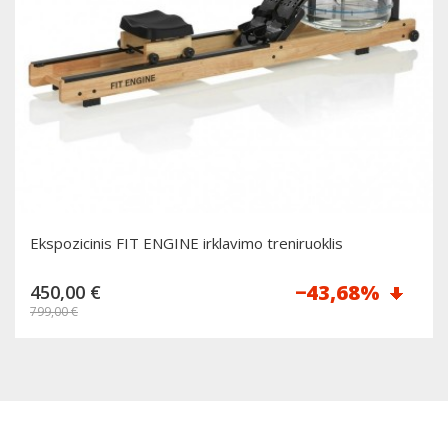
Ekspozicinis FIT ENGINE irklavimo treniruoklis
Reguliari
−43,68%
450,00 €
kaina
799,00 €
Dėti į krepšelį
Kaina