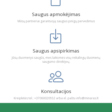
Saugus apmokėjimas
Mūsų partneriai garantuoją saugius pinigų pervedimus
Saugus apsipirkimas
Jūsų duomenys saugūs, mes laikomės visų reikalingų duomenų
saugumo direktyvų.
Konsultacijos
Kreipkitės tel.: +37060020552 arba el. paštu info@minaras.lt