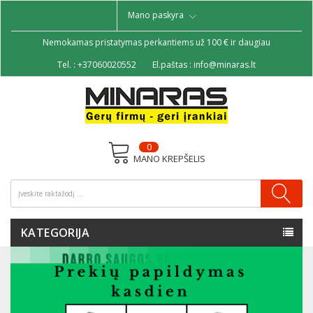
Mano paskyra
Nemokamas pristatymas perkantiems už 100 € ir daugiau
Tel. :
+37060020552
El.paštas :
info@minaras.lt
0
MANO KREPŠELIS
KATEGORIJA