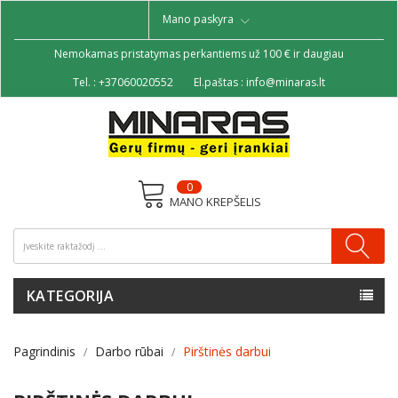
Mano paskyra
Nemokamas pristatymas perkantiems už 100 € ir daugiau
Tel. :
+37060020552
El.paštas :
info@minaras.lt
0
MANO KREPŠELIS
KATEGORIJA
Pagrindinis
Darbo rūbai
Pirštinės darbui