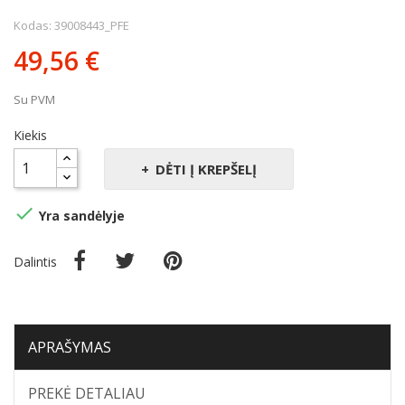
Kodas: 39008443_PFE
49,56 €
Su PVM
Kiekis
DĖTI Į KREPŠELĮ

Yra sandėlyje
Dalintis
APRAŠYMAS
PREKĖ DETALIAU