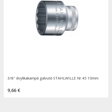
3/8" dvylikakampė galvutė STAHLWILLE Nr.45 10mm
Kaina
9,66 €
Dėti į krepšelį