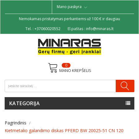
Mano paskyra
Nemokamas pristatymas perkantiems už 100 € ir daugiau
Tel. :
+37060020552
El.paštas :
info@minaras.lt
0
MANO KREPŠELIS
KATEGORIJA
Pagrindinis
Kietmetalio galandimo diskas PFERD BW 20025-51 CN 120