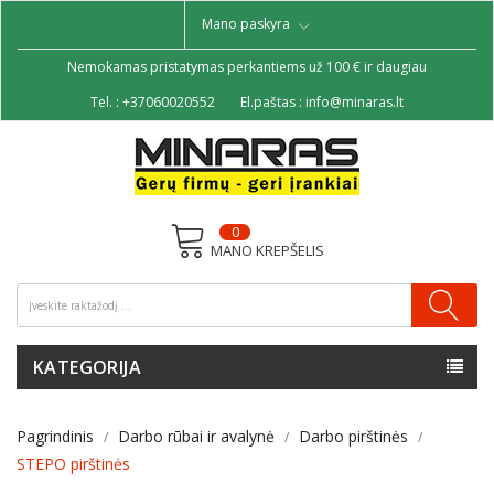
Mano paskyra
Nemokamas pristatymas perkantiems už 100 € ir daugiau
Tel. :
+37060020552
El.paštas :
info@minaras.lt
0
MANO KREPŠELIS
KATEGORIJA
Pagrindinis
Darbo rūbai ir avalynė
Darbo pirštinės
STEPO pirštinės