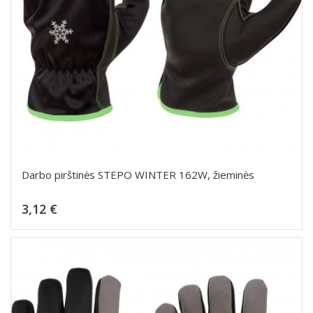
Darbo pirštinės STEPO WINTER 162W, žieminės
Kaina
3,12 €
Dėti į krepšelį