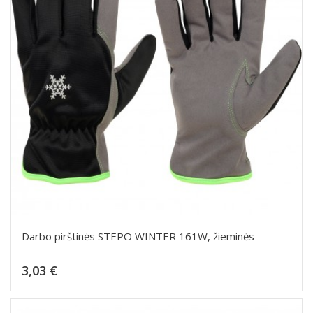
Darbo pirštinės STEPO WINTER 161W, žieminės
Kaina
3,03 €
Dėti į krepšelį