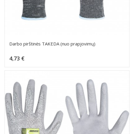
Darbo pirštinės TAKEDA (nuo prapjovimų)
Kaina
4,73 €
Dėti į krepšelį