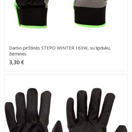
Darbo pirštinės STEPO WINTER 163W, su lipduku,
žieminės
Kaina
3,30 €
Dėti į krepšelį