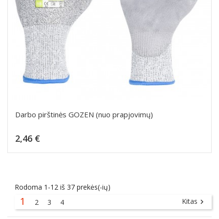
Darbo pirštinės GOZEN (nuo prapjovimų)
Kaina
2,46 €
Dėti į krepšelį
Rodoma 1-12 iš 37 prekės(-ių)
1
Kitas
2
3
4
