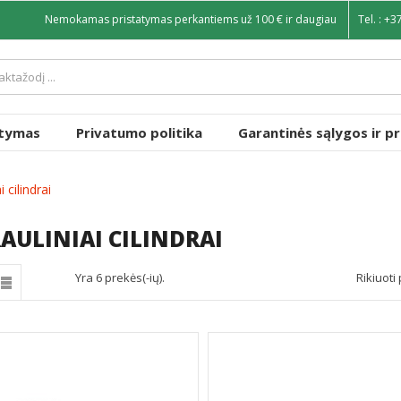
Nemokamas pristatymas perkantiems už 100 € ir daugiau
Tel. :
+3
atymas
Privatumo politika
Garantinės sąlygos ir p
i cilindrai
AULINIAI CILINDRAI
Yra 6 prekės(-ių).
Rikiuoti 
