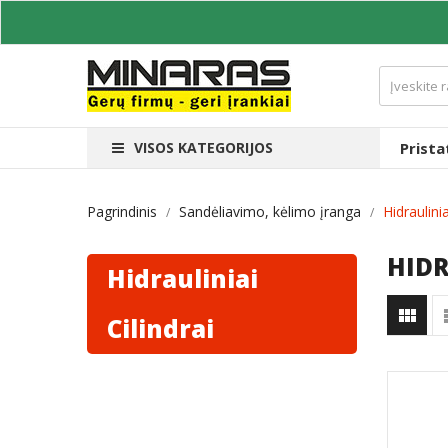
VISOS KATEGORIJOS
Prist
Pagrindinis
Sandėliavimo, kėlimo įranga
Hidraulinia
HIDR
Hidrauliniai

Cilindrai