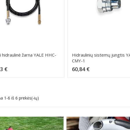
i hidraulinė žarna YALE HHC-
Hidraulinių sistemų jungtis 
CMY-1
Kaina
Kaina
3 €
60,84 €
Dėti į krepšelį
Dėti į krepšelį
 1-6 iš 6 prekės(-ių)