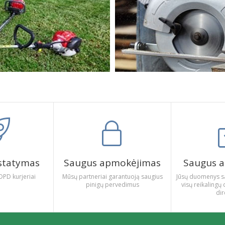
istatymas
Saugus apmokėjimas
Saugus a
DPD kurjeriai
Mūsų partneriai garantuoją saugius
Jūsų duomenys s
pinigų pervedimus
visų reikalin
dir