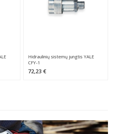
YALE
Hidraulinių sistemų jungtis YALE
CFY-1
Kaina
72,23 €
Dėti į krepšelį