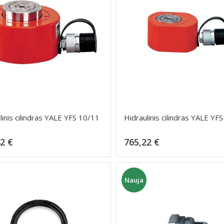
linis cilindras YALE YFS 10/11
Hidraulinis cilindras YALE YF
Kaina
Kaina
2 €
765,22 €
Dėti į krepšelį
Dėti į krepšelį
Nauja