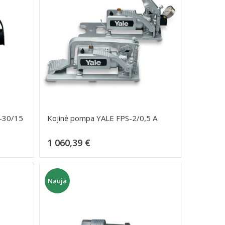
S-30/15
Kojinė pompa YALE FPS-2/0,5 A
Kaina
1 060,39 €
Dėti į krepšelį
Nauja