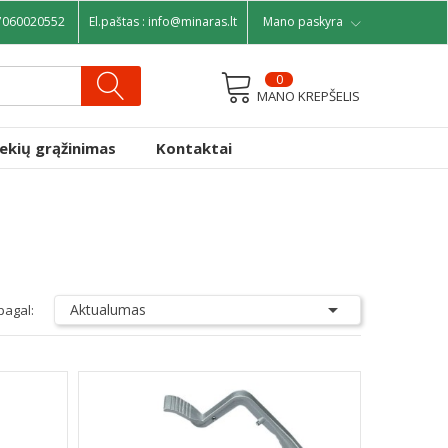
7060020552
El.paštas :
info@minaras.lt
Mano paskyra
0
MANO KREPŠELIS
rekių grąžinimas
Kontaktai

Aktualumas
pagal: