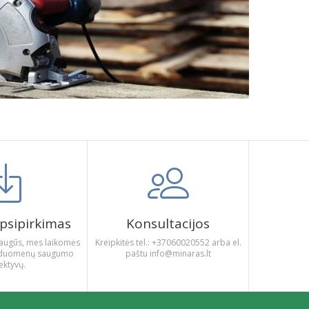
psipirkimas
Konsultacijos
augūs, mes laikomės
Kreipkitės tel.: +37060020552 arba el.
gų duomenų saugumo
paštu info@minaras.lt
ektyvų.