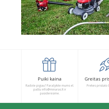
Puiki kaina
Greitas pr
Radote pigiau? Parašykite mums el.
Prekes pristato 
paštu info@minaras.lt ir
pasiderėsime.