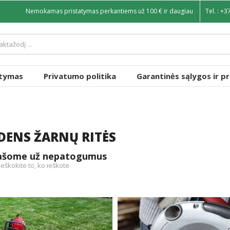
Nemokamas pristatymas perkantiems už 100 € ir daugiau
Tel. :
+3
atymas
Privatumo politika
Garantinės sąlygos ir p
ENS ŽARNŲ RITĖS
rašome už nepatogumus
ieškokite to, ko ieškote