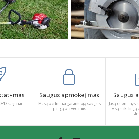
istatymas
Saugus apmokėjimas
Saugus a
DPD kurjeriai
Mūsų partneriai garantuoją saugius
Jūsų duomenys s
pinigų pervedimus
visų reikalin
dir