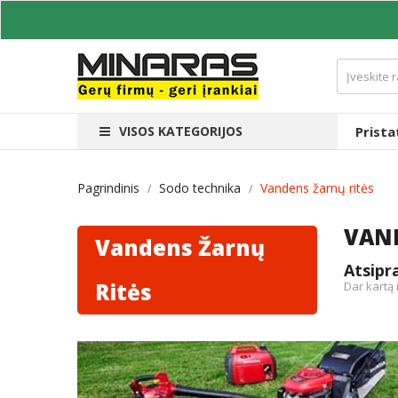
VISOS KATEGORIJOS
Prist
Pagrindinis
Sodo technika
Vandens žarnų ritės
VAND
Vandens Žarnų
Atsip
Ritės
Dar kartą 