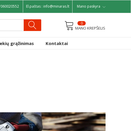
7060020552
El.paštas :
info@minaras.lt
Mano paskyra
0
MANO KREPŠELIS
rekių grąžinimas
Kontaktai