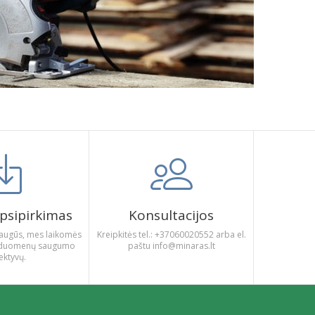
psipirkimas
Konsultacijos
augūs, mes laikomės
Kreipkitės tel.: +37060020552 arba el.
gų duomenų saugumo
paštu info@minaras.lt
ektyvų.