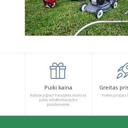
Puiki kaina
Greitas pr
Radote pigiau? Parašykite mums el.
Prekes pristato 
paštu info@minaras.lt ir
pasiderėsime.