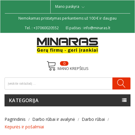
Mano paskyra
Nemokamas pristatymas perkantiems už 100 € ir daugiau
Tel. :
+37060020552
El.paštas :
info@minaras.lt
0
MANO KREPŠELIS
KATEGORIJA
Pagrindinis
Darbo rūbai ir avalynė
Darbo rūbai
Kepurės ir pošalmiai