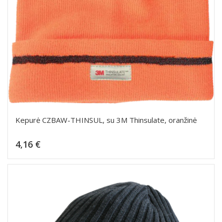
Kepurė CZBAW-THINSUL, su 3M Thinsulate, oranžinė
Kaina
4,16 €
Dėti į krepšelį