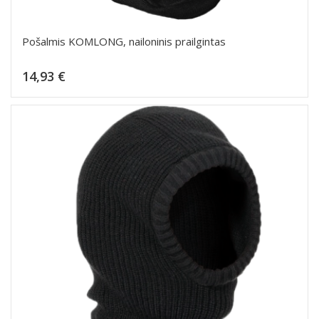
Pošalmis KOMLONG, nailoninis prailgintas
Kaina
14,93 €
Dėti į krepšelį