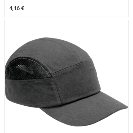
Kaina
4,16 €
Dėti į krepšelį