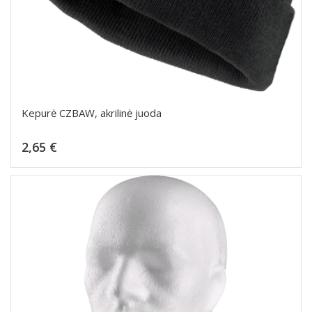
Kepurė CZBAW, akrilinė juoda
Kaina
2,65 €
Dėti į krepšelį