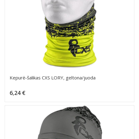
Kepurė-šalikas CXS LORY, geltona/juoda
Kaina
6,24 €
Dėti į krepšelį