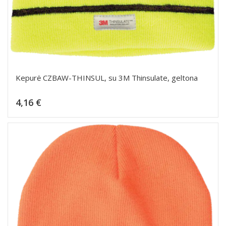
Kepurė CZBAW-THINSUL, su 3M Thinsulate, geltona
Kaina
4,16 €
Dėti į krepšelį