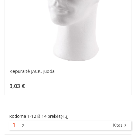
Kepuraitė JACK, juoda
Kaina
3,03 €
Dėti į krepšelį
Rodoma 1-12 iš 14 prekės(-ių)
1
Kitas
2
