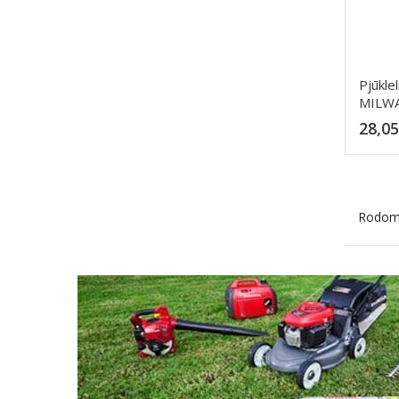
Pjūklel
MILWA
28,05
Rodoma