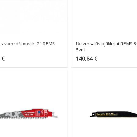
lis vamzdžiams iki 2" REMS
Universalūs pjūkleliai REMS
5vnt.
Kaina
Kaina
 €
140,84 €
Dėti į krepšelį
Dėti į krepšelį