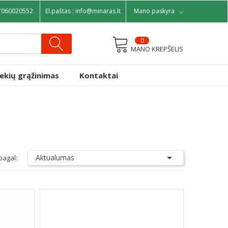
7060020552
El.paštas :
info@minaras.lt
Mano paskyra
0
MANO KREPŠELIS
rekių grąžinimas
Kontaktai

Aktualumas
pagal: