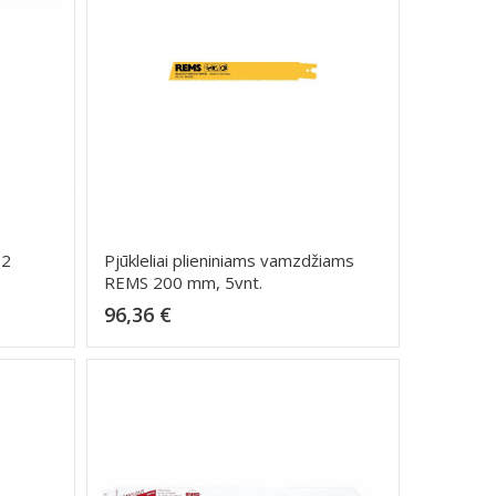
T2
Pjūkleliai plieniniams vamzdžiams
REMS 200 mm, 5vnt.
Kaina
96,36 €
Dėti į krepšelį