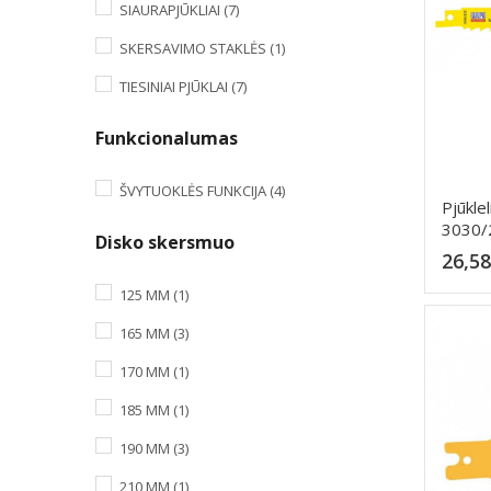
SIAURAPJŪKLIAI
(7)
SKERSAVIMO STAKLĖS
(1)
TIESINIAI PJŪKLAI
(7)
Funkcionalumas
ŠVYTUOKLĖS FUNKCIJA
(4)
Pjūkle
3030/2
Disko skersmuo
26,58
125 MM
(1)
165 MM
(3)
170 MM
(1)
185 MM
(1)
190 MM
(3)
210 MM
(1)