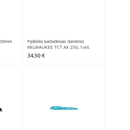
 300mm
Pjūklelis karbidiniais dantimis
MILWAUKEE TCT AX 230, 1vnt.
Kaina
34,50 €
Dėti į krepšelį