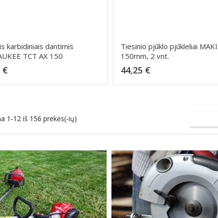
is karbidiniais dantimis
Tiesinio pjūklo pjūkleliai MAK
UKEE TCT AX 150
150mm, 2 vnt.
Kaina
Kaina
 €
44,25 €
Dėti į krepšelį
Dėti į krepšelį
 1-12 iš 156 prekės(-ių)