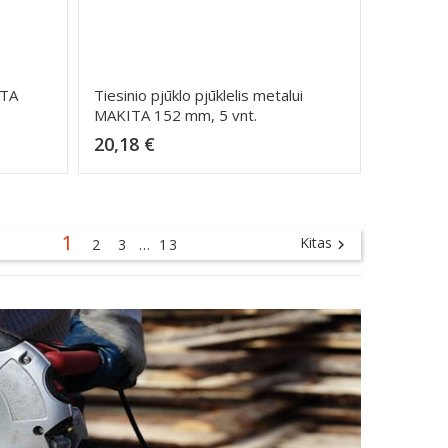
ITA
Tiesinio pjūklo pjūklelis metalui
MAKITA 152 mm, 5 vnt.
Kaina
20,18 €
Dėti į krepšelį
1
Kitas
2
3
…
13
