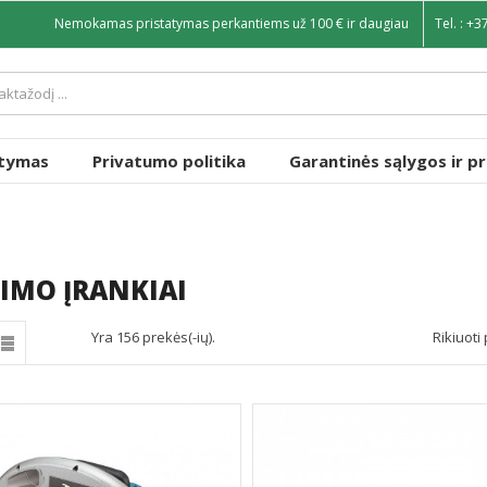
Nemokamas pristatymas perkantiems už 100 € ir daugiau
Tel. :
+3
atymas
Privatumo politika
Garantinės sąlygos ir p
IMO ĮRANKIAI
Yra 156 prekės(-ių).
Rikiuoti 
