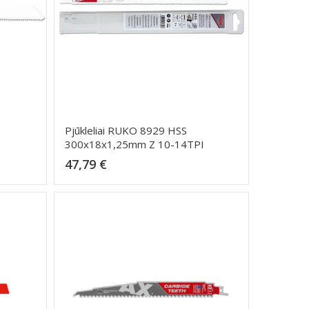
Pjūkleliai RUKO 8929 HSS
300x18x1,25mm Z 10-14TPI
Kaina
47,79 €
Dėti į krepšelį