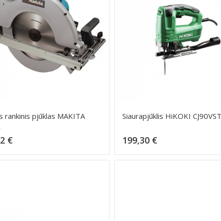
is rankinis pjūklas MAKITA
Siaurapjūklis HiKOKI CJ90VS
R
Kaina
Kaina
2 €
199,30 €
Dėti į krepšelį
Dėti į krepšelį