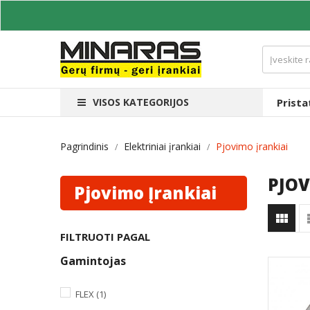
VISOS KATEGORIJOS
Prist
Pagrindinis
Elektriniai įrankiai
Pjovimo įrankiai
PJOV
Pjovimo Įrankiai

FILTRUOTI PAGAL
Gamintojas
FLEX
(1)