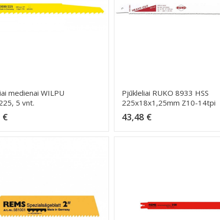
liai medienai WILPU
Pjūkleliai RUKO 8933 HSS
25, 5 vnt.
225x18x1,25mm Z10-14tpi
Kaina
Kaina
 €
43,48 €
Dėti į krepšelį
Dėti į krepšelį