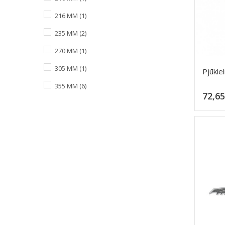
216 MM
(1)
235 MM
(2)
270 MM
(1)
305 MM
(1)
Pjūkle
355 MM
(6)
72,65