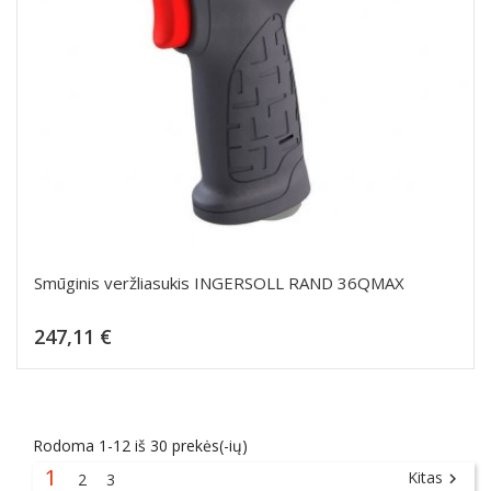
Smūginis veržliasukis INGERSOLL RAND 36QMAX
Kaina
247,11 €
Dėti į krepšelį
Rodoma 1-12 iš 30 prekės(-ių)
1
Kitas
2
3
