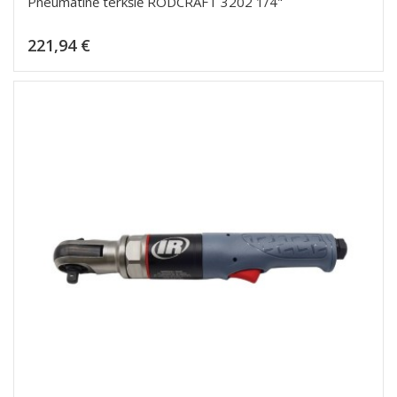
Pneumatinė terkšlė RODCRAFT 3202 1/4"
Kaina
221,94 €
Dėti į krepšelį