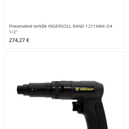
Pneumatinė terkšlė INGERSOLL RAND 1211MAX-D4
1/2"
Kaina
274,27 €
Dėti į krepšelį