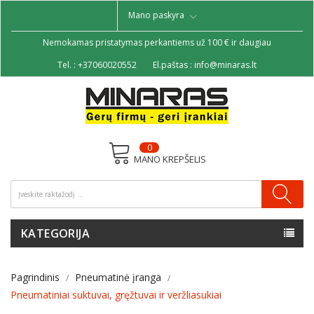
Mano paskyra
Nemokamas pristatymas perkantiems už 100 € ir daugiau
Tel. :
+37060020552
El.paštas :
info@minaras.lt
0
MANO KREPŠELIS
KATEGORIJA
Pagrindinis
Pneumatinė įranga
Pneumatiniai suktuvai, gręžtuvai ir veržliasukiai