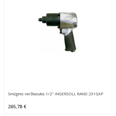
Smūginis veržliasukis 1/2" INGERSOLL RAND 231GXP
Kaina
265,78 €
Dėti į krepšelį