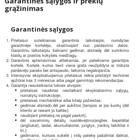
Garantinės sąlygos ir prekių
grąžinimas
Garantinės sąlygos
Prietaisui suteikiamas garantinis laikotarpis, nurodytas
garantinėje kortelėje, skaičiuojant nuo pardavimo datos.
Garantiniu laikotarpiu šalinami gedimai, atsiradę dėl surinkimo
klaidų ar prastos kokybės medžiagų.
Garantinis aptarnavimas atliekamas, jei pateikiama garantijos
kortelė. Kortelė, kurios bent viena grafa neužpildyta ar trūksta
pardavėjo parašo bei antspaudo, laikoma negaliojančia.
Intensyviai eksploatuojamus prietaisus reikia pristatyti techninei
apžiūrai kas 3 mėnesius arba pagal gamintojo rekomendacijas.
Garantija nesuteikiama tokiais atvejais:
prietaisas naudotas nesilaikant eksploatavimo sąlygų,
numatytų instrukcijoje;
prietaisas mechaniškai arba kitaip pažeistas;
gedimas atsirado dėl per aukštos įtampos ar jos šuolių (dėl
kliento ar nesant jo kaltės);
naudojant prietaisą ne pagal paskirtį;
dėl savaiminių detalių nusidėvėjimo(anglies šepetėliai
(angliukai), laidai, akumuliatoriai, jungtys, įrankių laikikliai ir
kt.);
gedimams, kuriuos sukėlė į vidų patekę pašaliniai daiktai,