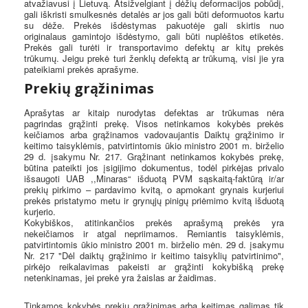
atvažiavusi į Lietuvą. Atsižvelgiant į dėžių deformacijos pobūdį,
gali iškristi smulkesnės detalės ar jos gali būti deformuotos kartu
su dėže. Prekės išdėstymas pakuotėje gali skirtis nuo
originalaus gamintojo išdėstymo, gali būti nuplėštos etiketės.
Prekės gali turėti ir transportavimo defektų ar kitų prekės
trūkumų. Jeigu prekė turi ženklų defektą ar trūkumą, visi jie yra
pateikiami prekės aprašyme.
Prekių grąžinimas
Aprašytas ar kitaip nurodytas defektas ar trūkumas nėra
pagrindas grąžinti prekę. Visos netinkamos kokybės prekės
keičiamos arba grąžinamos vadovaujantis Daiktų grąžinimo ir
keitimo taisyklėmis, patvirtintomis ūkio ministro 2001 m. birželio
29 d. įsakymu Nr. 217. Grąžinant netinkamos kokybės prekę,
būtina pateikti jos įsigijimo dokumentus, todėl pirkėjas privalo
išsaugoti UAB ,,Minaras“ išduotą PVM sąskaitą-faktūrą ir/ar
prekių pirkimo – pardavimo kvitą, o apmokant grynais kurjeriui
prekės pristatymo metu ir grynųjų pinigų priėmimo kvitą išduotą
kurjerio.
Kokybiškos, atitinkančios prekės aprašymą prekės yra
nekeičiamos ir atgal nepriimamos. Remiantis taisyklėmis,
patvirtintomis ūkio ministro 2001 m. birželio mėn. 29 d. įsakymu
Nr. 217 "Dėl daiktų grąžinimo ir keitimo taisyklių patvirtinimo",
pirkėjo reikalavimas pakeisti ar grąžinti kokybišką prekę
netenkinamas, jei prekė yra žaislas ar žaidimas.
Tinkamos kokybės prekių grąžinimas arba keitimas galimas tik