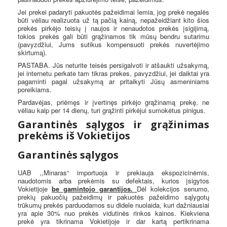
Jei prekei padaryti pakuotės pažeidimai lemia, jog prekė negalės
būti vėliau realizuota už tą pačią kainą, nepažeidžiant kito šios
prekės pirkėjo teisių į naujos ir nenaudotos prekės įsigijimą,
tokios prekės gali būti grąžinamos tik mūsų bendru sutarimu
(pavyzdžiui, Jums sutikus kompensuoti prekės nuvertėjimo
skirtumą).
PASTABA. Jūs neturite teisės persigalvoti ir atšaukti užsakymą,
jei internetu perkate tam tikras prekes, pavyzdžiui, jei daiktai yra
pagaminti pagal užsakymą ar pritaikyti Jūsų asmeniniams
poreikiams.
Pardavėjas, priėmęs ir įvertinęs pirkėjo grąžinamą prekę, ne
vėliau kaip per 14 dienų, turi grąžinti pirkėjui sumokėtus pinigus.
Garantinės sąlygos ir grąžinimas
prekėms iš Vokietijos
Garantinės sąlygos
UAB ,,Minaras“ importuoja ir prekiauja ekspozicinėmis,
naudotomis arba prekėmis su defektais, kurios įsigytos
Vokietijoje
be gamintojo garantijos.
Dėl kolekcijos senumo,
prekių pakuočių pažeidimų ir pakuotės pažeidimo sąlygotų
trūkumų prekės parduodamos su didele nuolaida, kuri dažniausiai
yra apie 30% nuo prekės vidutinės rinkos kainos. Kiekviena
prekė yra tikrinama Vokietijoje ir dar kartą pertikrinama