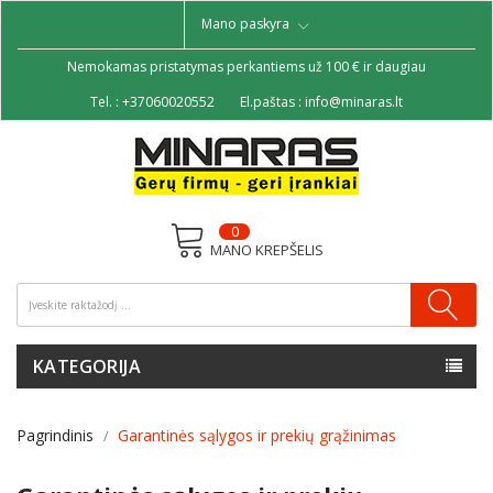
Mano paskyra
Nemokamas pristatymas perkantiems už 100 € ir daugiau
Tel. :
+37060020552
El.paštas :
info@minaras.lt
0
MANO KREPŠELIS
KATEGORIJA
Pagrindinis
Garantinės sąlygos ir prekių grąžinimas