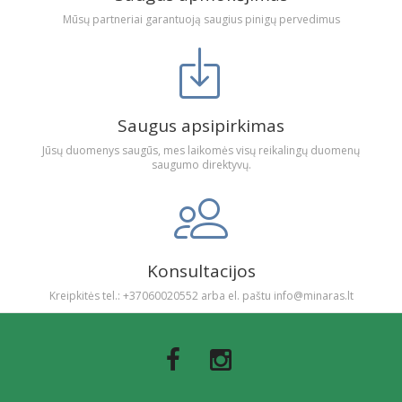
Mūsų partneriai garantuoją saugius pinigų pervedimus
Saugus apsipirkimas
Jūsų duomenys saugūs, mes laikomės visų reikalingų duomenų
saugumo direktyvų.
Konsultacijos
Kreipkitės tel.: +37060020552 arba el. paštu info@minaras.lt