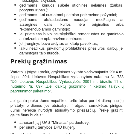
medžiagos, skysčiai;
gedimams, kuriuos sukėlė stichinės nelaimės (žaibas,
potvynis ir pan.);
gedimams, kai nustatomi prietaiso perkrovimo požymiai;
gedimams, atsiradusiems naudojant medžiagas ar
atsargines dalis, kurios nėra originalios arba
rekomenduojamos gamintojo;
jei prietaisas buvo nekokybiškai remontuotas ne gamintojo
autorizuotose aptarnavimo centruose;
jei įrenginys buvo ardytas ar kitaip paveiktas;
laiku neatlikus privalomų profilaktinės priežiūros darbų, jei
gamintojas taip nurodė.
Prekių grąžinimas
Vartotojų įsigytų prekių grąžinimas vyksta vadovaujantis 2014 m.
liepos 22d. Lietuvos Respublikos vyriausybės nutarimu Nr. 738
“
Dėl Lietuvos Respublikos Vyriausybės 2001 m. birželio 11 d.
nutarimo Nr. 697 „Dėl daiktų grąžinimo ir keitimo taisyklių
patvirtinimo“ pakeitimo
”.
Jei gauta prekė Jums nepatiko, turite teisę per 14 dienų nuo jų
pristatymo dienos jos atsisakyti ir atgauti sumokėtus pinigus.
Jums nereikia nurodyti atsisakymo priežasčių. Prekę grąžinti
galite šiais būdais:
atnešant ją į UAB "Minaras" parduotuvę.
per siuntų tarnybos DPD kurjerį.