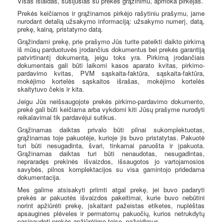
Visas išlaidas, susijusias su prekės grąžinimu,
apmoka pirkėjas.
Prekės keičiamos ir grąžinamos pirkėjo rašytiniu prašymu, jame
nurodant detalią užsakymo informaciją: užsakymo numerį, datą,
prekę, kainą, pristatymo datą.
Grąžindami prekę, prie prašymo Jūs turite pateikti daikto pirkimą
iš mūsų parduotuvės įrodančius dokumentus bei prekės garantiją
patvirtinantį dokumentą, jeigu toks yra. Pirkimą įrodančiais
dokumentais gali būti laikomi kasos aparato kvitas, pirkimo-
pardavimo kvitas, PVM sąskaita-faktūra, sąskaita-faktūra,
mokėjimo kortelės sąskaitos išrašas, mokėjimo kortelės
skaitytuvo čekis ir kita.
Jeigu Jūs neišsaugojote prekės pirkimo-pardavimo dokumento,
prekė gali būti keičiama arba vykdomi kiti Jūsų prašyme nurodyti
reikalavimai tik pardavėjui sutikus.
Grąžinamas daiktas privalo būti pilnai sukomplektuotas,
grąžinamas toje pakuotėje, kurioje jis buvo pristatytas. Pakuotė
turi būti nesugadinta, švari, tinkamai paruošta ir įpakuota.
Grąžinamas daiktas turi būti nenaudotas, nesugadintas,
nepraradęs prekinės išvaizdos, išsaugotos jo vartojamosios
savybės,
pilnos komplektacijos su visa gamintojo pridedama
dokumentacija.
Mes galime atsisakyti priimti atgal prekę, jei buvo padaryti
prekės ar pakuotės išvaizdos pakeitimai, kurie buvo nebūtini
norint apžiūrėti prekę, įskaitant pažeistas etiketes, nuplėštas
apsaugines plėveles ir permatomų pakuočių, kurios netrukdytų
pasinaudoti prekės apžiūrėjimo teise, pažeidimus.