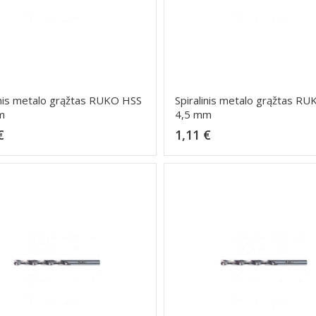
inis metalo grąžtas RUKO HSS
Spiralinis metalo grąžtas R
m
4,5 mm
Kaina
Kaina
€
1,11 €
Dėti į krepšelį
Dėti į krepšelį