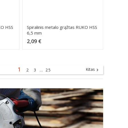
UKO HSS
Spiralinis metalo grąžtas RUKO HSS
6,5 mm
Kaina
2,09 €
Dėti į krepšelį
1
Kitas
2
3
…
25
