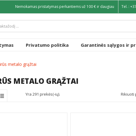
Nemokamas pristatymas perkantiems už 100 € ir daugiau
Tel. :
+3
atymas
Privatumo politika
Garantinės sąlygos ir p
irūs metalo grąžtai
RŪS METALO GRĄŽTAI
Yra 291 prekės(-ių).
Rikiuoti 
