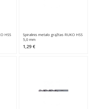
UKO HSS
Spiralinis metalo grąžtas RUKO HSS
5,0 mm
Kaina
1,29 €
Dėti į krepšelį