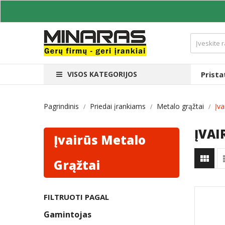
VISOS KATEGORIJOS
Prist
Pagrindinis
Priedai įrankiams
Metalo grąžtai
Įva
ĮVAI
Įvairūs Metalo

Grąžtai
FILTRUOTI PAGAL
Gamintojas