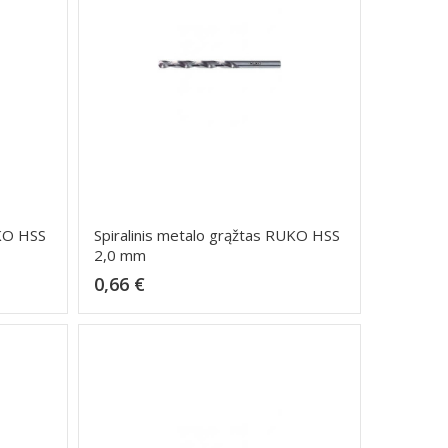
UKO HSS
Spiralinis metalo grąžtas RUKO HSS
2,0 mm
Kaina
0,66 €
Dėti į krepšelį