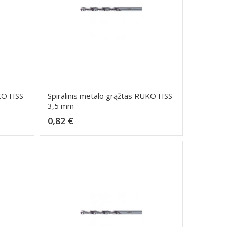
UKO HSS
Spiralinis metalo grąžtas RUKO HSS
3,5 mm
Kaina
0,82 €
Dėti į krepšelį