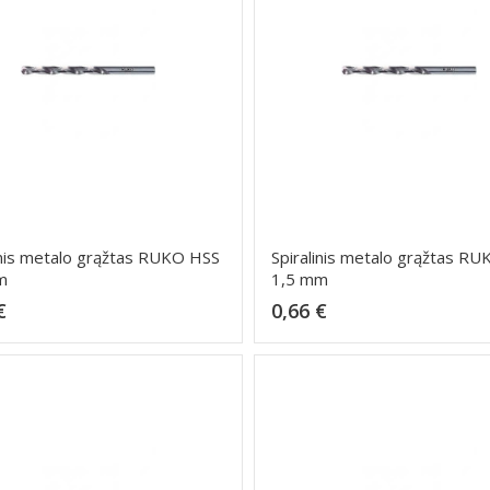
inis metalo grąžtas RUKO HSS
Spiralinis metalo grąžtas R
m
1,5 mm
Kaina
Kaina
€
0,66 €
Dėti į krepšelį
Dėti į krepšelį