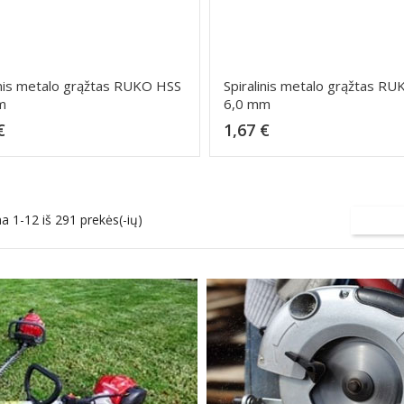
inis metalo grąžtas RUKO HSS
Spiralinis metalo grąžtas R
m
6,0 mm
Kaina
Kaina
€
1,67 €
Dėti į krepšelį
Dėti į krepšelį
 1-12 iš 291 prekės(-ių)