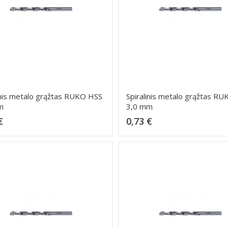
inis metalo grąžtas RUKO HSS
Spiralinis metalo grąžtas R
m
3,0 mm
Kaina
Kaina
€
0,73 €
Dėti į krepšelį
Dėti į krepšelį