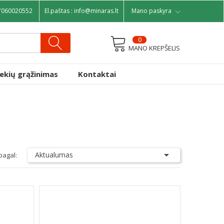
7060020552
El.paštas :
info@minaras.lt
Mano paskyra
0
MANO KREPŠELIS
rekių grąžinimas
Kontaktai

Aktualumas
pagal: