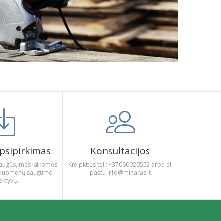
psipirkimas
Konsultacijos
augūs, mes laikomės
Kreipkitės tel.: +37060020552 arba el.
gų duomenų saugumo
paštu info@minaras.lt
ektyvų.