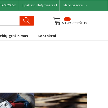
7060020552
El.paštas :
info@minaras.lt
Mano paskyra
0
MANO KREPŠELIS
rekių grąžinimas
Kontaktai