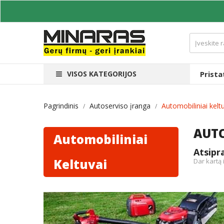
VISOS KATEGORIJOS
Prist
Pagrindinis
Autoserviso įranga
Automobiliniai kelt
AUTO
Automobiliniai
Atsip
Keltuvai
Dar kartą 