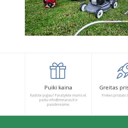
Puiki kaina
Greitas pr
Radote pigiau? Parašykite mums el.
Prekes pristato 
paštu info@minaras.lt ir
pasiderėsime.