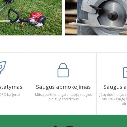
istatymas
Saugus apmokėjimas
Saugus a
DPD kurjeriai
Mūsų partneriai garantuoją saugius
Jūsų duomenys s
pinigų pervedimus
visų reikalin
dir