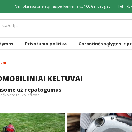
Nemokamas pristatymas perkantiems už 100 € ir daugiau
Tel. :
+3
atymas
Privatumo politika
Garantinės sąlygos ir p
uvai
MOBILINIAI KELTUVAI
rašome už nepatogumus
ieškokite to, ko ieškote