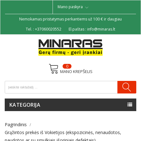
Mano paskyra
Nemokamas pristatymas perkantiems už 100 € ir daugiau
Tel. :
+37060020552
El.paštas :
info@minaras.lt
0
MANO KREPŠELIS
KATEGORIJA
Pagrindinis
Grąžintos prekės iš Vokietijos (ekspozicinės, nenaudotos,
naudotos ar su smulkiais išoriniais defektais)