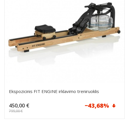
Ekspozicinis FIT ENGINE irklavimo treniruoklis
Reguliari
−43,68%
450,00 €
kaina
799,00 €
Dėti į krepšelį
Kaina