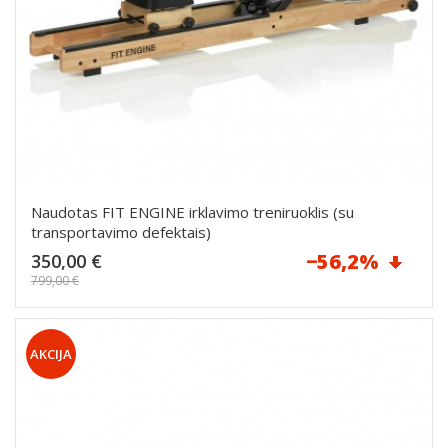
Naudotas FIT ENGINE irklavimo treniruoklis (su
transportavimo defektais)
Reguliari
−56,2%
350,00 €
kaina
799,00 €
Dėti į krepšelį
Kaina
AKCIJA