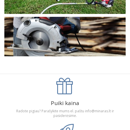
Puiki kaina
Radote pigiau? Parašykite mums el. paštu info@minaras.lt ir
pasiderėsime.