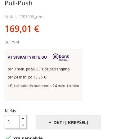
Pull-Push
Kodas: 170300R_rem
169,01 €
Su PVM
ATSISKAITYKITE SU
per
3
mėn. po
56,33
€ be pabrangimo
per 24 mėn. po
15,86
€
0
€, kai sutartis sudaroma 24 mėn. terminui, metinė palūkanų norma –
13,9
%, suta
Kiekis
DĖTI Į KREPŠELĮ

Yra sandėlyje