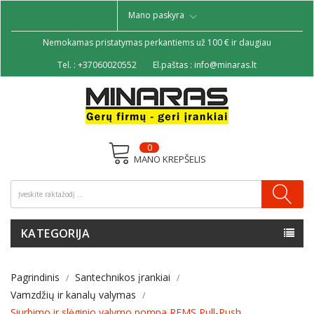
Mano paskyra
Nemokamas pristatymas perkantiems už 100 € ir daugiau
Tel. :
+37060020552
El.paštas :
info@minaras.lt
0
MANO KREPŠELIS
KATEGORIJA
Pagrindinis
Santechnikos įrankiai
Vamzdžių ir kanalų valymas
Siurbimo ir slėginio valymo pompa REMS Pull-Push