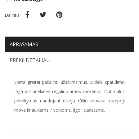
Dalintis
APRAŠYMAS
PREKĖ DETALIAU
Skirta greitai pašalinti užsikimšimus.
Didelė spaudimo
jėga dėl priekinės reguliuojamos rankenos. Optimalus
pritaikymas naudojant dviejų rūšių movas: trumpoji
mova kriauklėms ir vonioms, ilgoji tualetams.