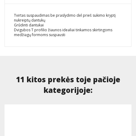
Tvirtas suspaudimas be praslydimo dėl prieš sukimo kryptį
nukreiptų dantukų
Grūdinti dantukai
Dvigubos T profilio žiaunos idealiai tinkamos skirtingoms
medžiagų formoms suspausti
11 kitos prekės toje pačioje
kategorijoje: