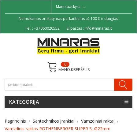
Mano paskyra
Nemokamas pristatymas perkantiems už 100 € ir daugiau
Tel. :
+37060020552
El.paštas :
info@minaras.lt
0
MANO KREPŠELIS
KATEGORIJA
Pagrindinis
Santechnikos įrankiai
Vamzdiniai raktai
Vamzdinis raktas ROTHENBERGER SUPER S, Ø22mm