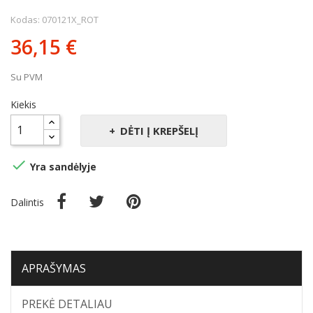
Kodas: 070121X_ROT
36,15 €
Su PVM
Kiekis
DĖTI Į KREPŠELĮ

Yra sandėlyje
Dalintis
APRAŠYMAS
PREKĖ DETALIAU