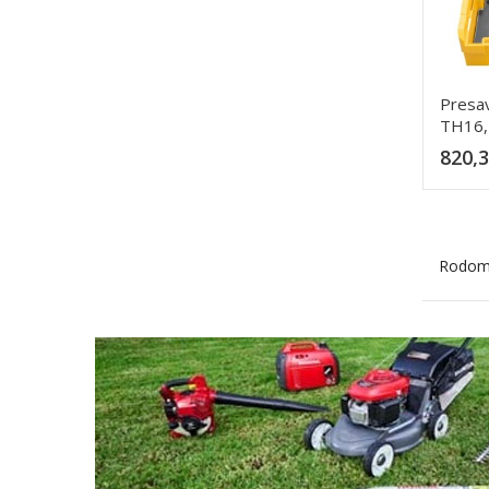
Presav
TH16,
820,3
Rodoma