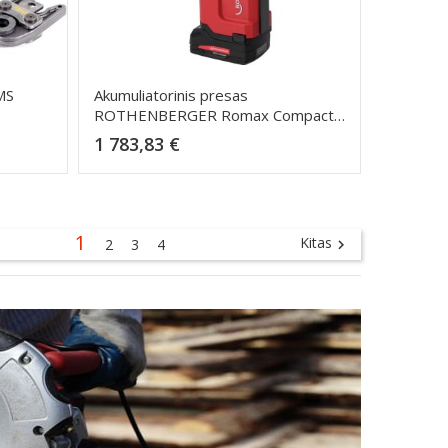
MS
Akumuliatorinis presas
ROTHENBERGER Romax Compact
III SV15-22-28mm
Kaina
1 783,83 €
Dėti į krepšelį
1
Kitas
2
3
4
