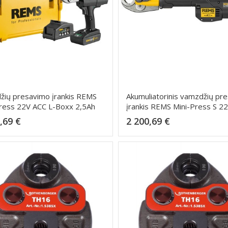
žių presavimo įrankis REMS
Akumuliatorinis vamzdžių pr
ress 22V ACC L-Boxx 2,5Ah
įrankis REMS Mini-Press S 2
L-Boxx
Kaina
Kaina
,69 €
2 200,69 €
Dėti į krepšelį
Dėti į krepšelį