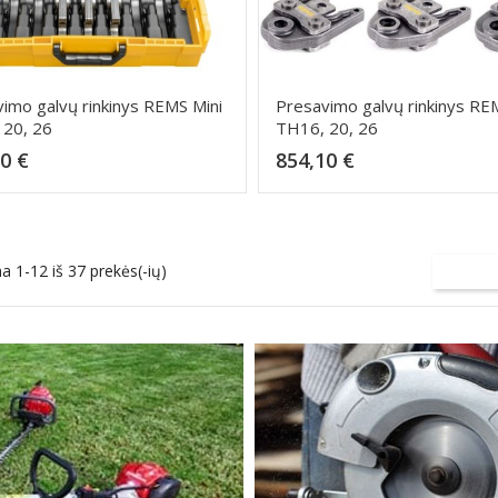
imo galvų rinkinys REMS Mini
Presavimo galvų rinkinys RE
 20, 26
TH16, 20, 26
Kaina
Kaina
0 €
854,10 €
Dėti į krepšelį
Dėti į krepšelį
 1-12 iš 37 prekės(-ių)