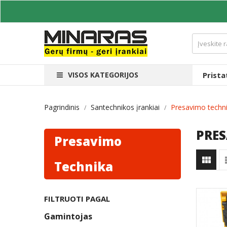
VISOS KATEGORIJOS
Prist
Pagrindinis
Santechnikos įrankiai
Presavimo techn
PRE
Presavimo

Technika
FILTRUOTI PAGAL
Gamintojas