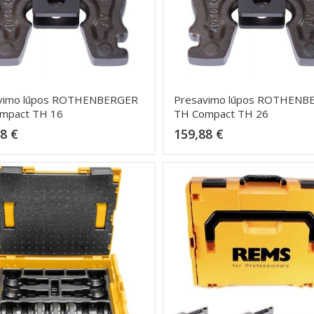
vimo lūpos ROTHENBERGER
Presavimo lūpos ROTHENB
mpact TH 16
TH Compact TH 26
Kaina
Kaina
8 €
159,88 €
Dėti į krepšelį
Dėti į krepšelį