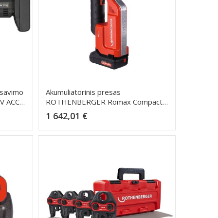
esavimo
Akumuliatorinis presas
2V ACC
ROTHENBERGER Romax Compact
TT SV15-22-28mm
Kaina
1 642,01 €
Dėti į krepšelį