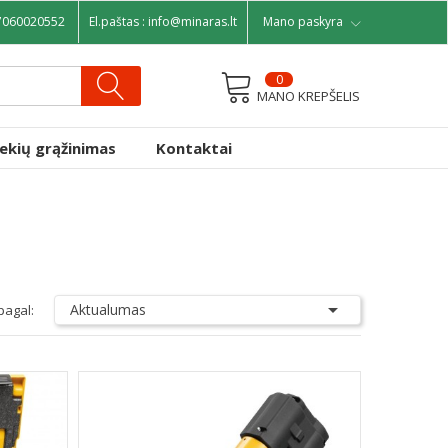
7060020552
El.paštas :
info@minaras.lt
Mano paskyra
0
MANO KREPŠELIS
rekių grąžinimas
Kontaktai

Aktualumas
pagal: