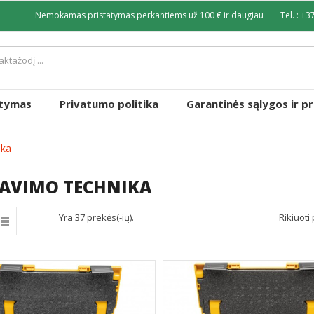
Nemokamas pristatymas perkantiems už 100 € ir daugiau
Tel. :
+3
atymas
Privatumo politika
Garantinės sąlygos ir p
ika
SAVIMO TECHNIKA
Yra 37 prekės(-ių).
Rikiuoti 
