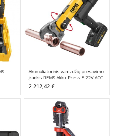
MS
Akumuliatorinis vamzdžių presavimo
įrankis REMS Akku-Press E 22V ACC
Kaina
2 212,42 €
Dėti į krepšelį