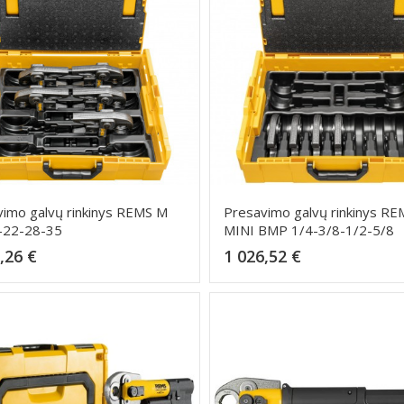
imo galvų rinkinys REMS M
Presavimo galvų rinkinys RE
-22-28-35
MINI BMP 1/4-3/8-1/2-5/8
Kaina
Kaina
,26 €
1 026,52 €
Dėti į krepšelį
Dėti į krepšelį