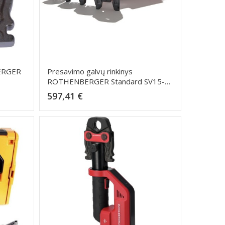
ERGER
Presavimo galvų rinkinys
ROTHENBERGER Standard SV15-
18-22-28mm
Kaina
597,41 €
Dėti į krepšelį