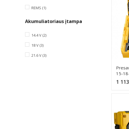
REMS
(1)
Akumuliatoriaus įtampa
14.4 V
(2)
18 V
(3)
21.6 V
(3)
Presav
15-18
1 113