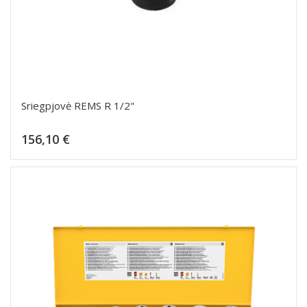
Sriegpjovė REMS R 1/2"
Kaina
156,10 €
Dėti į krepšelį