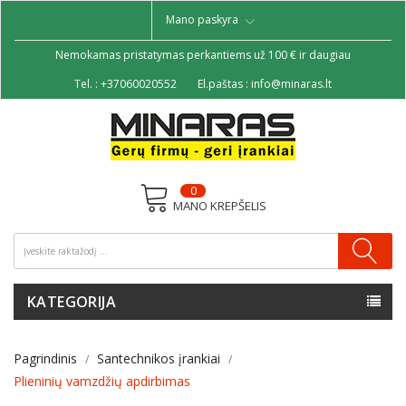
Mano paskyra
Nemokamas pristatymas perkantiems už 100 € ir daugiau
Tel. :
+37060020552
El.paštas :
info@minaras.lt
0
MANO KREPŠELIS
KATEGORIJA
Pagrindinis
Santechnikos įrankiai
Plieninių vamzdžių apdirbimas