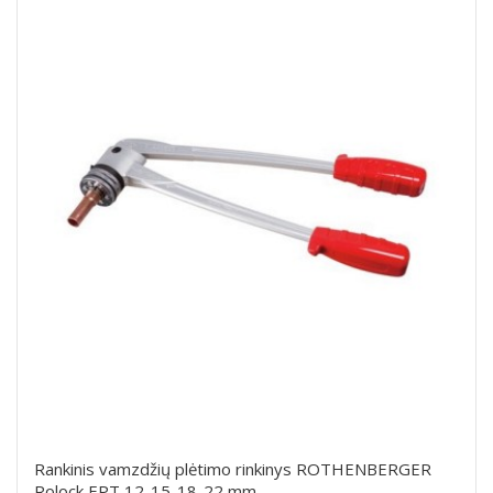
Rankinis vamzdžių plėtimo rinkinys ROTHENBERGER
Rolock EPT 12-15-18-22 mm