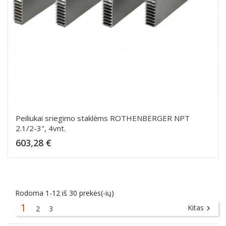
Peiliukai sriegimo staklėms ROTHENBERGER NPT
2.1/2-3", 4vnt.
Kaina
603,28 €
Dėti į krepšelį
Rodoma 1-12 iš 30 prekės(-ių)
1
Kitas
2
3
