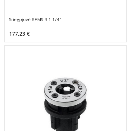
Sriegpjovė REMS R 1 1/4"
Kaina
177,23 €
Dėti į krepšelį