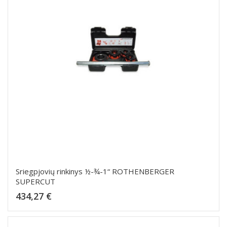
Sriegpjovių rinkinys ½-¾-1“ ROTHENBERGER
SUPERCUT
Kaina
434,27 €
Dėti į krepšelį