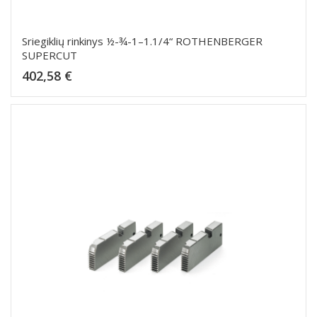
Sriegiklių rinkinys ½-¾-1–1.1/4“ ROTHENBERGER
SUPERCUT
Kaina
402,58 €
Dėti į krepšelį