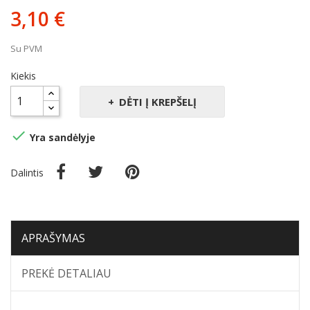
3,10 €
Su PVM
Kiekis
DĖTI Į KREPŠELĮ

Yra sandėlyje
Dalintis
APRAŠYMAS
PREKĖ DETALIAU