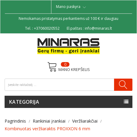
Mano paskyra
Nemokamas pristatymas perkantiems už 100 € ir daugiau
Tel. :
+37060020552
El.paštas :
info@minaras.lt
0
MANO KREPŠELIS
KATEGORIJA
Pagrindinis
Rankiniai įrankiai
Veržliarakčiai
Kombinuotas veržliaraktis PROXXON 6 mm