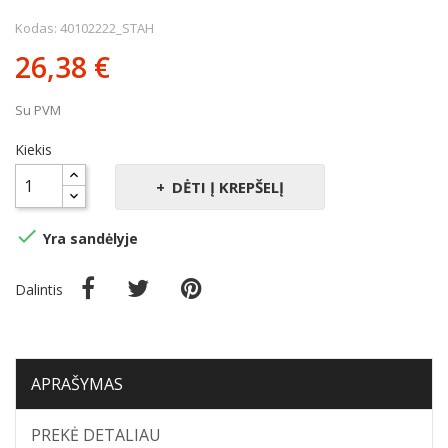
Kodas: 40102222_STAH
26,38 €
Su PVM
Kiekis
DĖTI Į KREPŠELĮ

Yra sandėlyje
Dalintis
APRAŠYMAS
PREKĖ DETALIAU