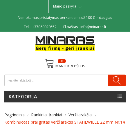
Mano paskyra
Nemokamas pristatymas perkantiems už 100 € ir daugiau
Tel. :
+37060020552
El.paštas :
info@minaras.lt
0
MANO KREPŠELIS
KATEGORIJA
Pagrindinis
Rankiniai įrankiai
Veržliarakčiai
Kombinuotas prailgintas veržliaraktis STAHLWILLE 22 mm Nr.14