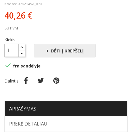
Kodas: 9762145A_KNI
40,26 €
Su PVM
Kiekis
DĖTI Į KREPŠELĮ

Yra sandėlyje
Dalintis
APRAŠYMAS
PREKĖ DETALIAU