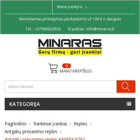
Mano paskyra
Nemokamas pristatymas perkantiems už 100 € ir daugiau
Tel. :
+37060020552
El.paštas :
info@minaras.lt
0
MANO KREPŠELIS
KATEGORIJA
Pagrindinis
Rankiniai įrankiai
Replės
Antgalių presavimo replės
Antgalių presavimo replės KNIPEX 9762