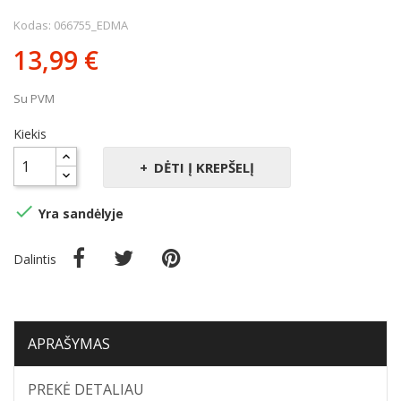
Kodas: 066755_EDMA
13,99 €
Su PVM
Kiekis
DĖTI Į KREPŠELĮ

Yra sandėlyje
Dalintis
APRAŠYMAS
PREKĖ DETALIAU