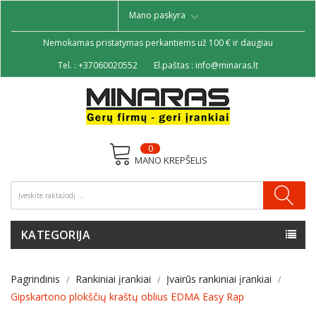
Mano paskyra
Nemokamas pristatymas perkantiems už 100 € ir daugiau
Tel. :
+37060020552
El.paštas :
info@minaras.lt
0
MANO KREPŠELIS
KATEGORIJA
Pagrindinis
Rankiniai įrankiai
Įvairūs rankiniai įrankiai
Gipskartono plokščių kraštų oblius EDMA Easy Rap