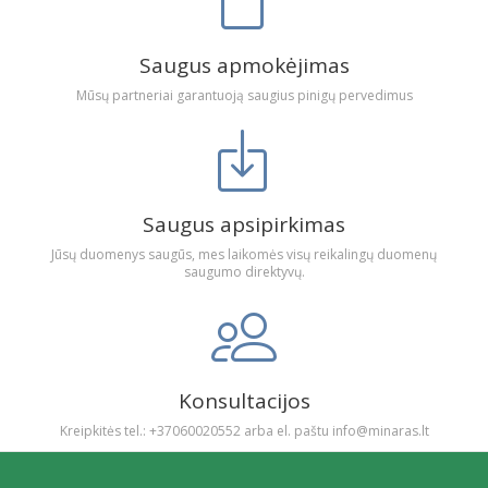
Saugus apmokėjimas
Mūsų partneriai garantuoją saugius pinigų pervedimus
Saugus apsipirkimas
Jūsų duomenys saugūs, mes laikomės visų reikalingų duomenų
saugumo direktyvų.
Konsultacijos
Kreipkitės tel.: +37060020552 arba el. paštu info@minaras.lt