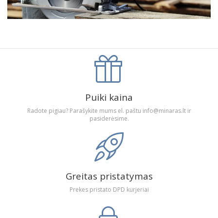
Puiki kaina
Radote pigiau? Parašykite mums el. paštu info@minaras.lt ir
pasiderėsime.
Greitas pristatymas
Prekes pristato DPD kurjeriai