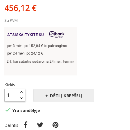
456,12 €
Su PVM
ATSISKAITYKITE SU
per
3
mėn. po
152,04
€ be pabrangimo
per 24 mėn. po
24,12
€
2
€, kai sutartis sudaroma 24 mėn. terminui, metinė palūkanų norma –
13,9
%, sut
Kiekis
DĖTI Į KREPŠELĮ

Yra sandėlyje
Dalintis