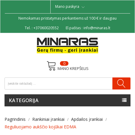
Mano paskyra
Nemokamas pristatymas perkantiems už 100 € ir daugiau
Tel. :
+37060020552
El.paštas :
info@minaras.lt
0
MANO KREPŠELIS
KATEGORIJA
Pagrindinis
Rankiniai įrankiai
Apdailos įrankiai
Reguliuojamo aukščio kojūkai EDMA