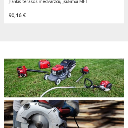
Įrankis terasos medvaržčių įsukimui MFT
Kaina
90,16 €
Dėti į krepšelį