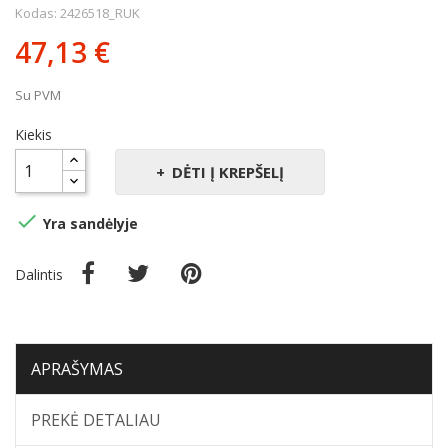
Kodas: 2426518_RUK
47,13 €
Su PVM
Kiekis
DĖTI Į KREPŠELĮ

Yra sandėlyje
Dalintis
APRAŠYMAS
PREKĖ DETALIAU