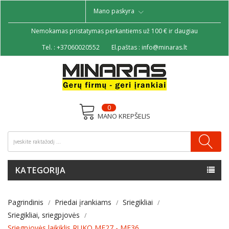
Mano paskyra
Nemokamas pristatymas perkantiems už 100 € ir daugiau
Tel. :
+37060020552
El.paštas :
info@minaras.lt
0
MANO KREPŠELIS
KATEGORIJA
Pagrindinis
Priedai įrankiams
Sriegikliai
Sriegikliai, sriegpjovės
Sriegpjovės laikiklis RUKO MF27 - MF36