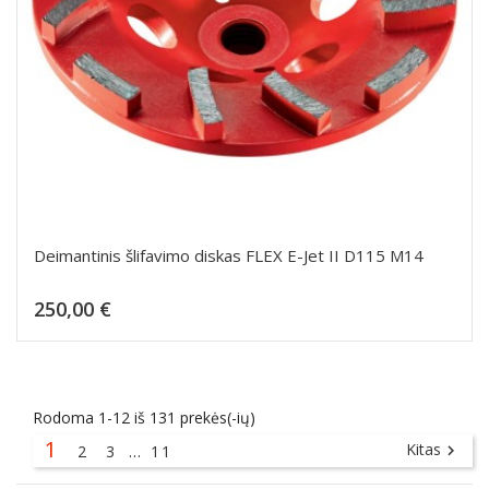
Deimantinis šlifavimo diskas FLEX E-Jet II D115 M14
Kaina
250,00 €
Dėti į krepšelį
Rodoma 1-12 iš 131 prekės(-ių)
1
Kitas
2
3
…
11
