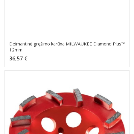
Deimantinė gręžimo karūna MILWAUKEE Diamond Plus™
12mm
Kaina
36,57 €
Dėti į krepšelį