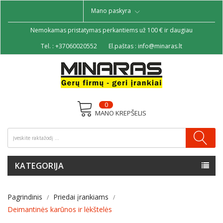
Mano paskyra
Nemokamas pristatymas perkantiems už 100 € ir daugiau
Tel. :
+37060020552
El.paštas :
info@minaras.lt
0
MANO KREPŠELIS
KATEGORIJA
Pagrindinis
Priedai įrankiams
Deimantinės karūnos ir lėkštelės