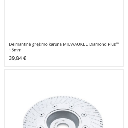
Deimantinė gręžimo karūna MILWAUKEE Diamond Plus™
15mm
Kaina
39,84 €
Dėti į krepšelį