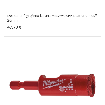
Deimantinė gręžimo karūna MILWAUKEE Diamond Plus™
20mm
Kaina
47,79 €
Dėti į krepšelį