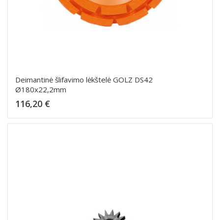
Deimantinė šlifavimo lėkštelė GOLZ DS42
Ø180x22,2mm
Kaina
116,20 €
Dėti į krepšelį