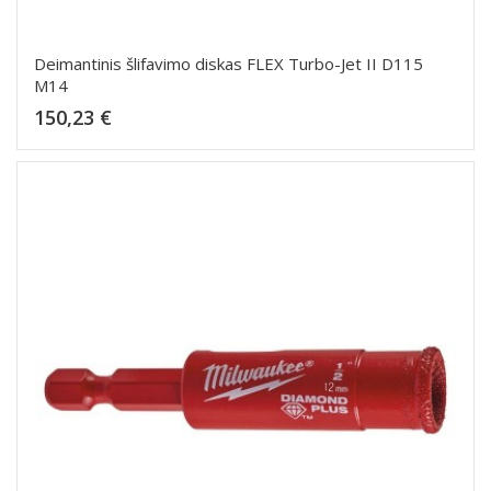
Deimantinis šlifavimo diskas FLEX Turbo-Jet II D115
M14
Kaina
150,23 €
Dėti į krepšelį