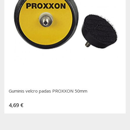
Guminis velcro padas PROXXON 50mm
Kaina
4,69 €
Dėti į krepšelį