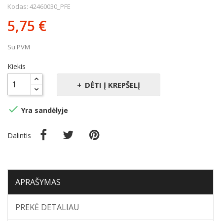
Kodas: 42460030_PFE
5,75 €
Su PVM
Kiekis
DĖTI Į KREPŠELĮ

Yra sandėlyje
Dalintis
APRAŠYMAS
PREKĖ DETALIAU