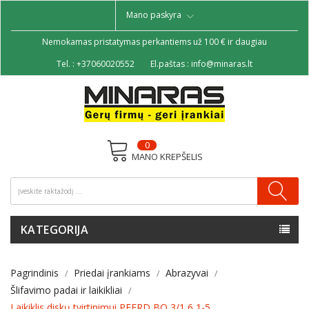
Mano paskyra
Nemokamas pristatymas perkantiems už 100 € ir daugiau
Tel. :
+37060020552
El.paštas :
info@minaras.lt
0
MANO KREPŠELIS
KATEGORIJA
Pagrindinis
Priedai įrankiams
Abrazyvai
Šlifavimo padai ir laikikliai
Laikiklis diskų tvirtinimui PFERD BO 3/1,6 1-5