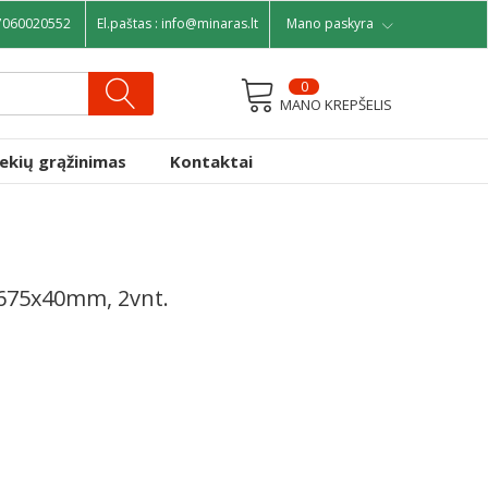
7060020552
El.paštas :
info@minaras.lt
Mano paskyra
0
MANO KREPŠELIS
rekių grąžinimas
Kontaktai
 675x40mm, 2vnt.