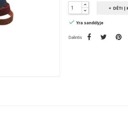
DĖTI Į

Yra sandėlyje
Dalintis