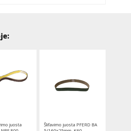
je:
avimo juosta
Šlifavimo juosta PFERD BA
Šlifavim
 NBF 800
5/160x25mm, K60
XK870X