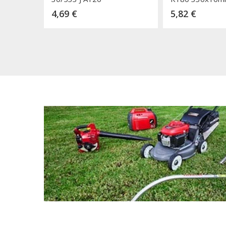
Kaina
Kaina
4,69 €
5,82 €
Dėti į krepšelį
Dėti į k