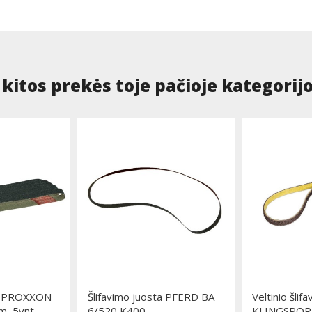
 kitos prekės toje pačioje kategorijo
ta PROXXON
Šlifavimo juosta PFERD BA
Veltinio šlif
, 5vnt.
6/520 K400
KLINGSPOR