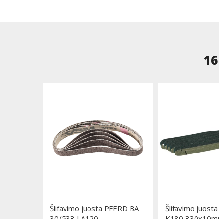
16
Šlifavimo juosta PFERD BA
Šlifavimo juos
30/533 J A120
K180 330x10mm