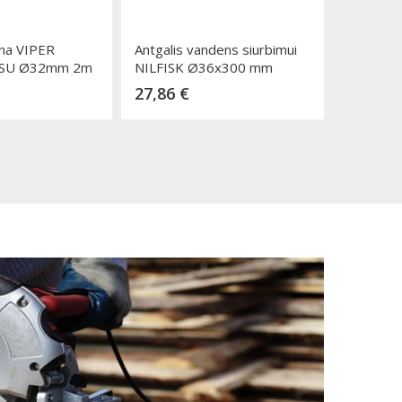
rna VIPER
Antgalis vandens siurbimui
Univers
 DSU Ø32mm 2m
NILFISK Ø36x300 mm
siurbimo
na
Kaina
K
27,86 €
3,74 €
 į krepšelį
Dėti į krepšelį
D