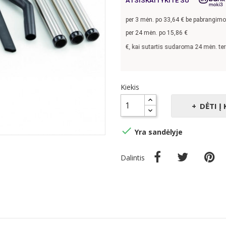
ATSISKAITYKITE SU
per
3
mėn. po
33,64
€ be pabrangimo
per 24 mėn. po
15,86
€
Pavyzdžiui, skolinantis
300,00
€, kai sutartis sudaroma 24 mėn. terminui, 
Kiekis
DĖTI Į

Yra sandėlyje
Dalintis