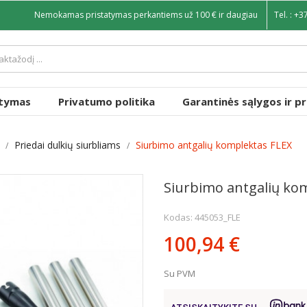
Nemokamas pristatymas perkantiems už 100 € ir daugiau
Tel. :
+3
atymas
Privatumo politika
Garantinės sąlygos ir p
Priedai dulkių siurbliams
Siurbimo antgalių komplektas FLEX
Siurbimo antgalių ko
Kodas: 445053_FLE
100,94 €
Su PVM