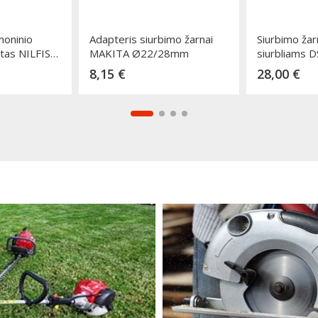
moninio
Adapteris siurbimo žarnai
Siurbimo ža
ktas NILFISK
MAKITA Ø22/28mm
siurbliams
Kaina
Kai
8,15 €
28,00 €
repšelį
Dėti į krepšelį
Dėti