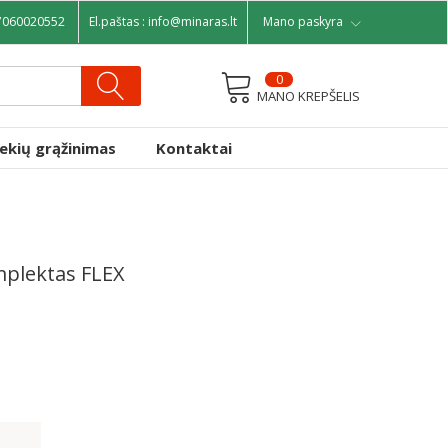
7060020552
El.paštas :
info@minaras.lt
Mano paskyra
0
MANO KREPŠELIS
rekių grąžinimas
Kontaktai
mplektas FLEX