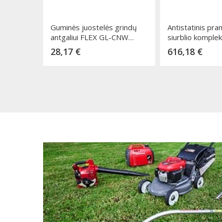
Guminės juostelės grindų
Antistatinis pra
antgaliui FLEX GL-CNW
siurblio komple
36x400mm, 2vnt.
D40
Kaina
Kaina
28,17 €
616,18 €
Dėti į krepšelį
Dėti į k