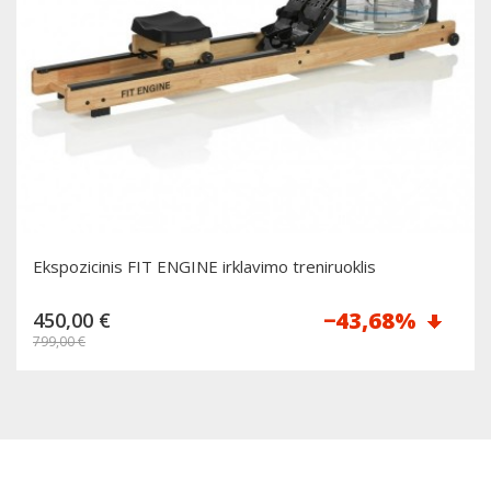
Ekspozicinis FIT ENGINE irklavimo treniruoklis
Reguliari
−43,68%
450,00 €
kaina
799,00 €
Dėti į krepšelį
Kaina