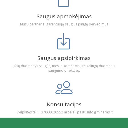
Saugus apmokėjimas
Mūsų partneriai garantuoją saugius pinigų pervedimus
Saugus apsipirkimas
Jūsų duomenys saugūs, mes laikomės visų reikalingų duomenų
saugumo direktyvų.
Konsultacijos
Kreipkitės tel.: +37060020552 arba el. paštu info@minaras.lt