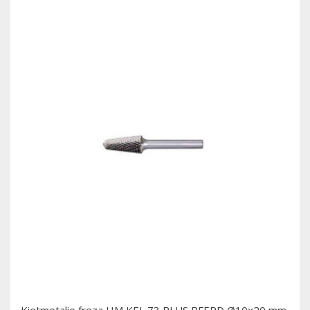
Kietmetalio freza HM KEL Z3 PLUS PFERD Ø10x20 mm