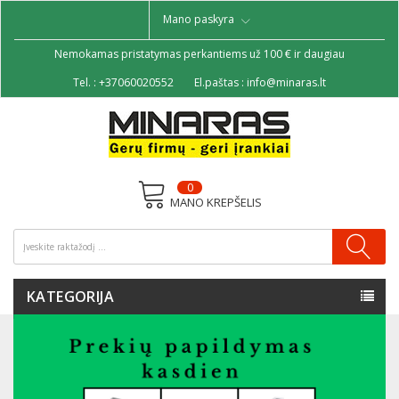
Mano paskyra
Nemokamas pristatymas perkantiems už 100 € ir daugiau
Tel. :
+37060020552
El.paštas :
info@minaras.lt
0
MANO KREPŠELIS
KATEGORIJA