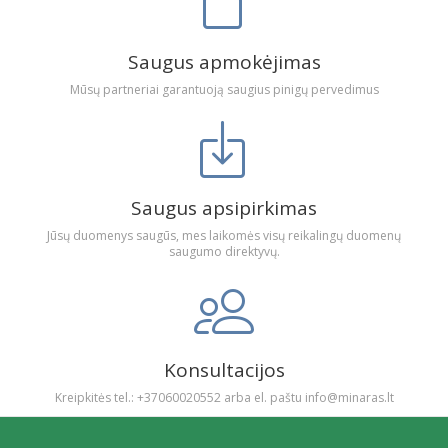
Saugus apmokėjimas
Mūsų partneriai garantuoją saugius pinigų pervedimus
Saugus apsipirkimas
Jūsų duomenys saugūs, mes laikomės visų reikalingų duomenų
saugumo direktyvų.
Konsultacijos
Kreipkitės tel.: +37060020552 arba el. paštu info@minaras.lt