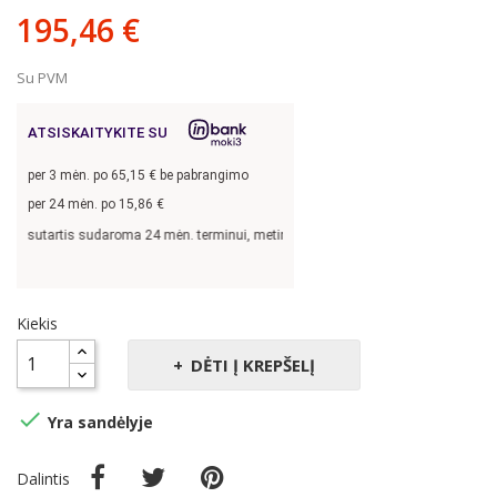
195,46 €
Su PVM
ATSISKAITYKITE SU
per
3
mėn. po
65,15
€ be pabrangimo
per 24 mėn. po
15,86
€
 sutartis sudaroma 24 mėn. terminui, metinė palūkanų norma –
13,9
%, sutarties 
Kiekis
DĖTI Į KREPŠELĮ

Yra sandėlyje
Dalintis