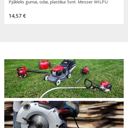
Pjūklelis gumai, odai, plastikui 5vnt. Messer WILPU
Kaina
14,57 €
Dėti į krepšelį