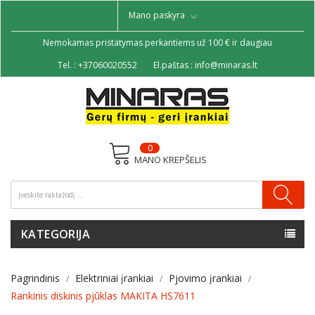
Mano paskyra
Nemokamas pristatymas perkantiems už 100 € ir daugiau
Tel. :
+37060020552
El.paštas :
info@minaras.lt
0
MANO KREPŠELIS
KATEGORIJA
Pagrindinis
Elektriniai įrankiai
Pjovimo įrankiai
Rankinis diskinis pjūklas MAKITA HS7611