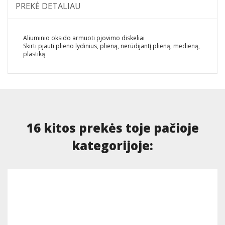
PREKĖ DETALIAU
Aliuminio oksido armuoti pjovimo diskeliai
Skirti pjauti plieno lydinius, plieną, nerūdijantį plieną, medieną,
plastiką
16 kitos prekės toje pačioje
kategorijoje: