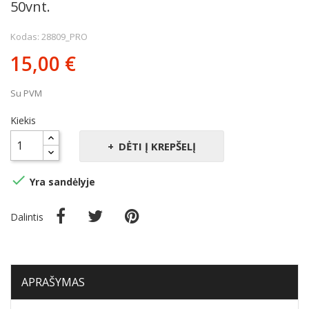
50vnt.
Kodas: 28809_PRO
15,00 €
Su PVM
Kiekis
DĖTI Į KREPŠELĮ

Yra sandėlyje
Dalintis
APRAŠYMAS