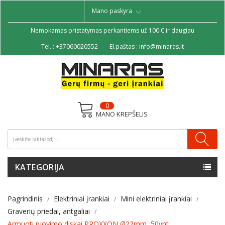
Mano paskyra
Nemokamas pristatymas perkantiems už 100 € ir daugiau
Tel. :
+37060020552
El.paštas :
info@minaras.lt
0
MANO KREPŠELIS
KATEGORIJA
Pagrindinis
Elektriniai įrankiai
Mini elektriniai įrankiai
Graverių priedai, antgaliai
Armuoti pjovimo diskai PROXXON Ø22mm, 50vnt.