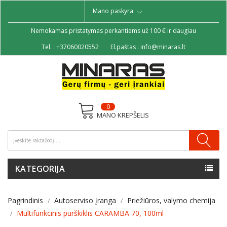
Mano paskyra
Nemokamas pristatymas perkantiems už 100 € ir daugiau
Tel. :
+37060020552
El.paštas :
info@minaras.lt
0
MANO KREPŠELIS
KATEGORIJA
Pagrindinis
Autoserviso įranga
Priežiūros, valymo chemija
Multifunkcinis purškiklis CARAMBA 70, 100ml