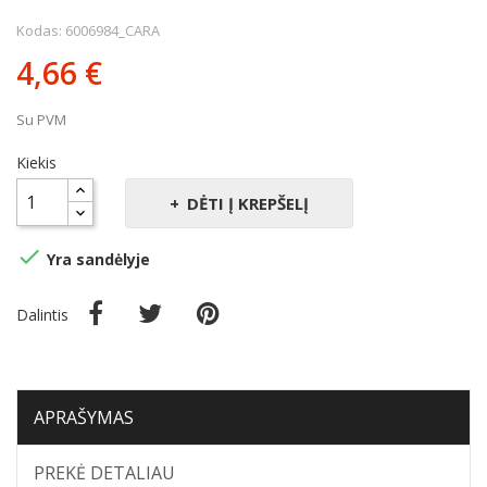
Kodas: 6006984_CARA
4,66 €
Su PVM
Kiekis
DĖTI Į KREPŠELĮ

Yra sandėlyje
Dalintis
APRAŠYMAS
PREKĖ DETALIAU