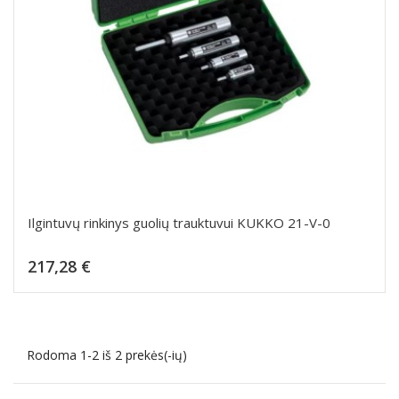
Ilgintuvų rinkinys guolių trauktuvui KUKKO 21-V-0
Kaina
217,28 €
Dėti į krepšelį
Rodoma 1-2 iš 2 prekės(-ių)