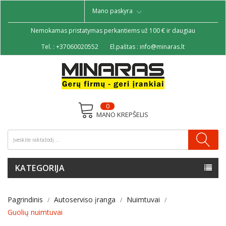
Mano paskyra
Nemokamas pristatymas perkantiems už 100 € ir daugiau
Tel. :
+37060020552
El.paštas :
info@minaras.lt
0
MANO KREPŠELIS
KATEGORIJA
Pagrindinis
Autoserviso įranga
Nuimtuvai
Guolių nuimtuvai