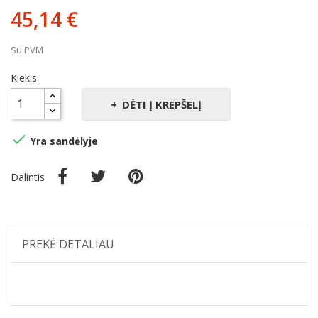
45,14 €
Su PVM
Kiekis
DĖTI Į KREPŠELĮ

Yra sandėlyje
Dalintis
PREKĖ DETALIAU