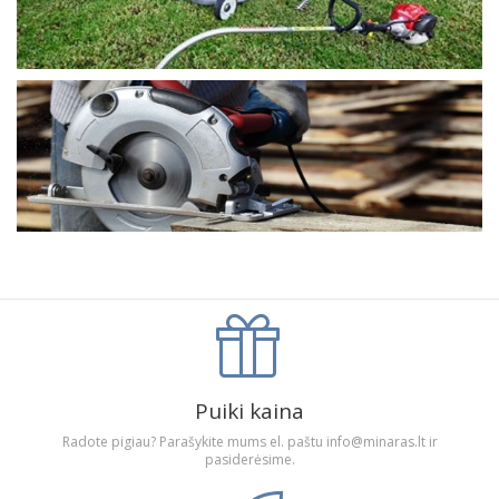
Puiki kaina
Radote pigiau? Parašykite mums el. paštu info@minaras.lt ir
pasiderėsime.