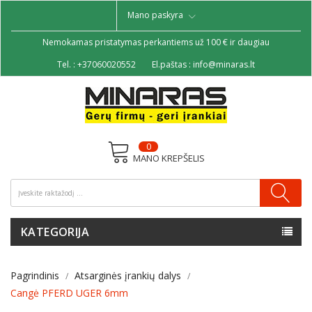
Mano paskyra
Nemokamas pristatymas perkantiems už 100 € ir daugiau
Tel. :
+37060020552
El.paštas :
info@minaras.lt
0
MANO KREPŠELIS
KATEGORIJA
Pagrindinis
Atsarginės įrankių dalys
Cangė PFERD UGER 6mm