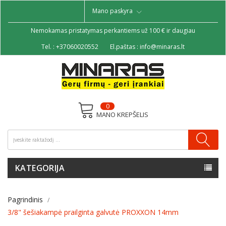
Mano paskyra
Nemokamas pristatymas perkantiems už 100 € ir daugiau
Tel. :
+37060020552
El.paštas :
info@minaras.lt
0
MANO KREPŠELIS
KATEGORIJA
Pagrindinis
3/8" šešiakampė prailginta galvutė PROXXON 14mm