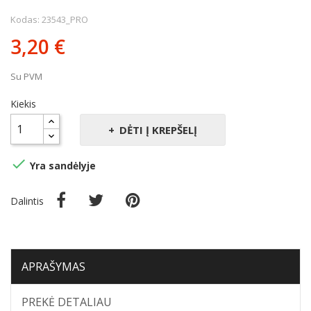
Kodas: 23543_PRO
3,20 €
Su PVM
Kiekis
DĖTI Į KREPŠELĮ

Yra sandėlyje
Dalintis
APRAŠYMAS
PREKĖ DETALIAU