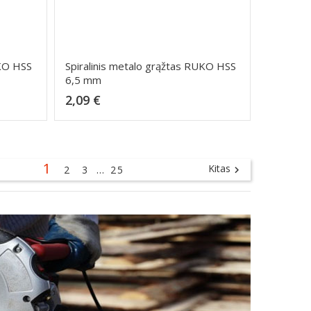
UKO HSS
Spiralinis metalo grąžtas RUKO HSS
6,5 mm
Kaina
2,09 €
Dėti į krepšelį
1
Kitas
2
3
…
25
