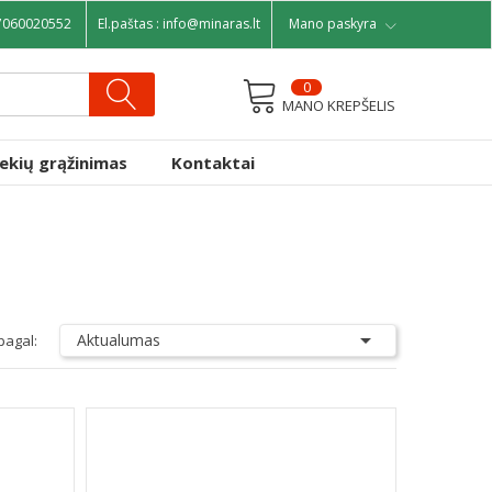
7060020552
El.paštas :
info@minaras.lt
Mano paskyra
0
MANO KREPŠELIS
rekių grąžinimas
Kontaktai

Aktualumas
pagal: