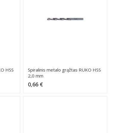
UKO HSS
Spiralinis metalo grąžtas RUKO HSS
2,0 mm
Kaina
0,66 €
Dėti į krepšelį