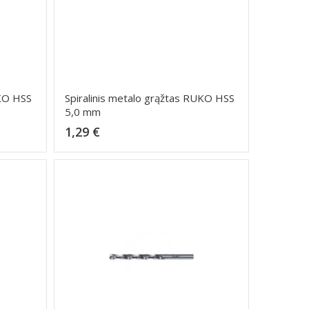
UKO HSS
Spiralinis metalo grąžtas RUKO HSS
5,0 mm
Kaina
1,29 €
Dėti į krepšelį