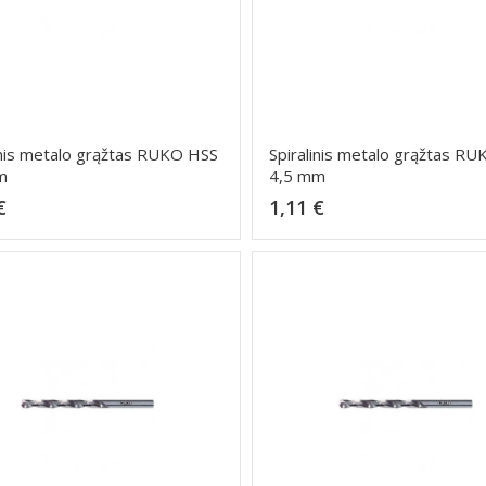
inis metalo grąžtas RUKO HSS
Spiralinis metalo grąžtas R
m
4,5 mm
Kaina
Kaina
€
1,11 €
Dėti į krepšelį
Dėti į krepšelį