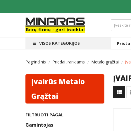
VISOS KATEGORIJOS
Prist
Pagrindinis
Priedai įrankiams
Metalo grąžtai
Įva
ĮVAI
Įvairūs Metalo

Grąžtai
FILTRUOTI PAGAL
Gamintojas