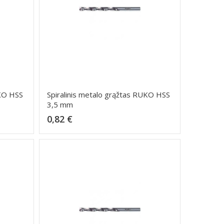
UKO HSS
Spiralinis metalo grąžtas RUKO HSS
3,5 mm
Kaina
0,82 €
Dėti į krepšelį