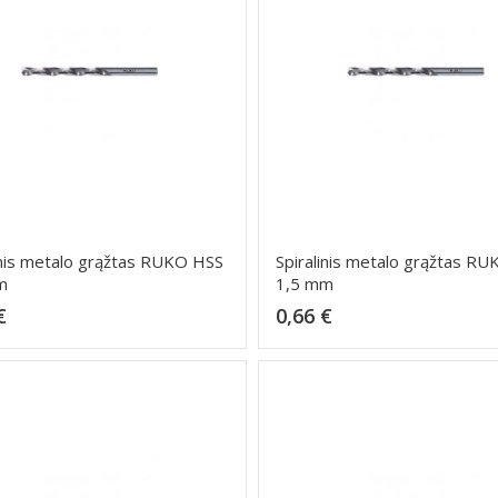
inis metalo grąžtas RUKO HSS
Spiralinis metalo grąžtas R
m
1,5 mm
Kaina
Kaina
€
0,66 €
Dėti į krepšelį
Dėti į krepšelį