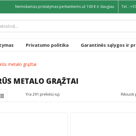
Nemokamas pristatymas perkantiems už 100 € ir daugiau
Tel. :
+3
atymas
Privatumo politika
Garantinės sąlygos ir p
irūs metalo grąžtai
RŪS METALO GRĄŽTAI
Yra 291 prekės(-ių).
Rikiuoti 
