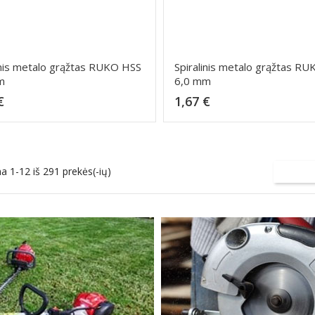
inis metalo grąžtas RUKO HSS
Spiralinis metalo grąžtas R
m
6,0 mm
Kaina
Kaina
€
1,67 €
Dėti į krepšelį
Dėti į krepšelį
 1-12 iš 291 prekės(-ių)