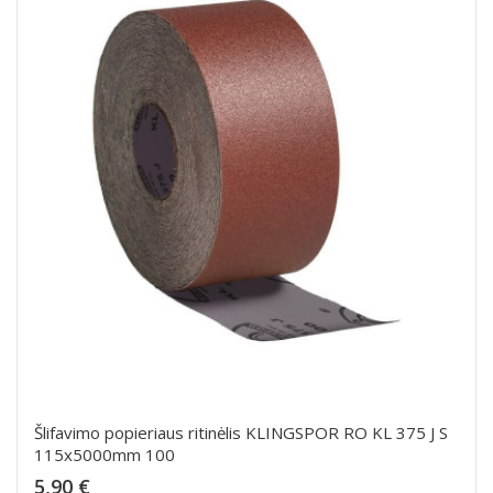
Šlifavimo popieriaus ritinėlis KLINGSPOR RO KL 375 J S
115x5000mm 100
Kaina
5,90 €