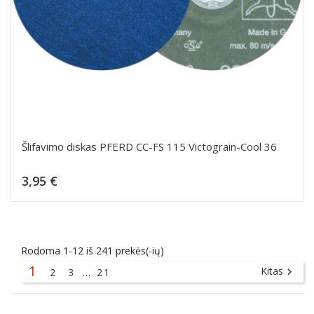
Šlifavimo diskas PFERD CC-FS 115 Victograin-Cool 36
Kaina
3,95 €
Dėti į krepšelį
Rodoma 1-12 iš 241 prekės(-ių)
1
Kitas
2
3
…
21
