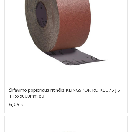
Šlifavimo popieriaus ritinėlis KLINGSPOR RO KL 375 J S
115x5000mm 80
Kaina
6,05 €
Dėti į krepšelį