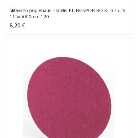
Šlifavimo popieriaus ritinėlis KLINGSPOR RO KL 375 J S
115x5000mm 120
Kaina
8,20 €
Dėti į krepšelį