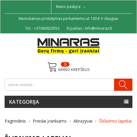
Mano paskyra
Nemokamas pristatymas perkantiems už 100 € ir daugiau
Tel. :
+37060020552
El.paštas :
info@minaras.lt
0
MANO KREPŠELIS
KATEGORIJA
Pagrindinis
Priedai įrankiams
Abrazyvai
Šlifavimo lapeliai