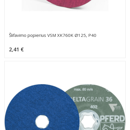
Šlifavimo popierius VSM XK760K Ø125, P40
Kaina
2,41 €
Dėti į krepšelį