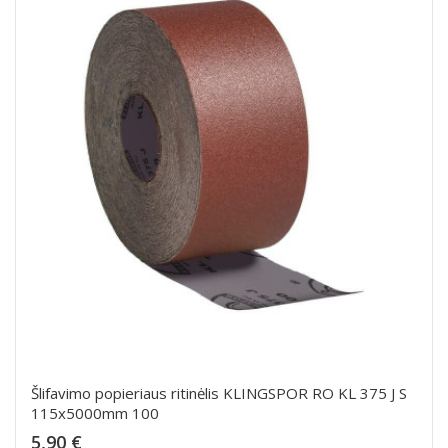
Šlifavimo popieriaus ritinėlis KLINGSPOR RO KL 375 J S
115x5000mm 100
Kaina
5,90 €