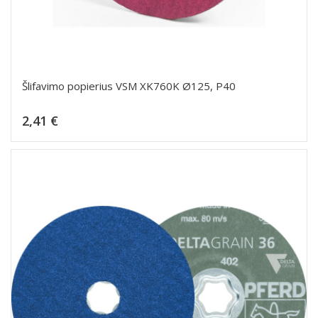
Šlifavimo popierius VSM XK760K Ø125, P40
Kaina
2,41 €
Dėti į krepšelį