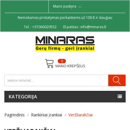
Mano paskyra
Nemokamas pristatymas perkantiems už 100 € ir daugiau
Tel. :
+37060020552
El.paštas :
info@minaras.lt
0
MANO KREPŠELIS
KATEGORIJA
Pagrindinis
Rankiniai įrankiai
Veržliarakčiai