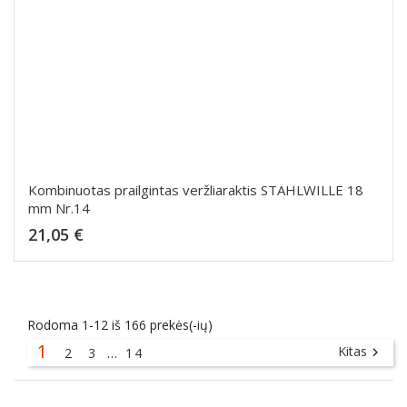
Kombinuotas prailgintas veržliaraktis STAHLWILLE 18
mm Nr.14
Kaina
21,05 €
Dėti į krepšelį
Rodoma 1-12 iš 166 prekės(-ių)
1
Kitas
2
3
…
14
