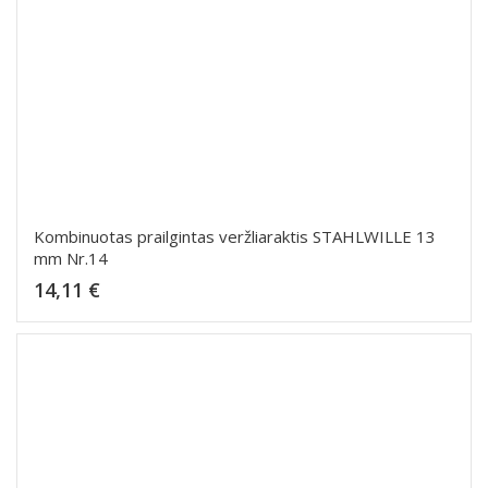
Kombinuotas prailgintas veržliaraktis STAHLWILLE 13
mm Nr.14
Kaina
14,11 €
Dėti į krepšelį