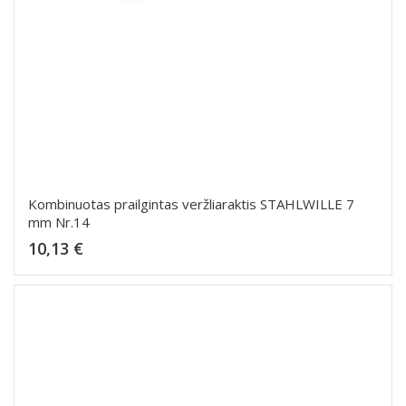
Kombinuotas prailgintas veržliaraktis STAHLWILLE 7
mm Nr.14
Kaina
10,13 €
Dėti į krepšelį