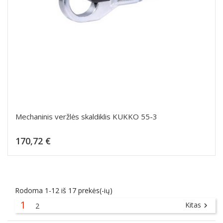
Mechaninis veržlės skaldiklis KUKKO 55-3
Kaina
170,72 €
Dėti į krepšelį
Rodoma 1-12 iš 17 prekės(-ių)
1
Kitas
2
