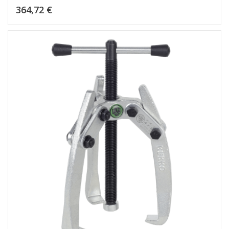
Kaina
364,72 €
Dėti į krepšelį